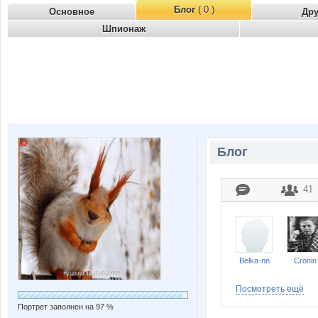
Блог
( 0 )
Основное
Др
Шпионаж
Блог
41
Belka-nn
Cronin
Посмотреть ещё
Портрет заполнен на 97 %