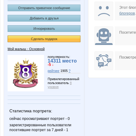
olesen***ka
truefunmani
Этот блог
Отправить приватное сообщение
блогеров
.
Добавить в друзья
Игнорировать
Кондрат!
Конный
Посетит
Сделать подарок
Мой малыш - Основной
популярность:
Посмотре
14311 место
-5 ↓
рейтинг
1905
?
Привилегированный
пользователь
8
уровня
Статистика портрета:
сейчас просматривают портрет - 0
зарегистрированные пользователи
посетившие портрет за 7 дней - 1