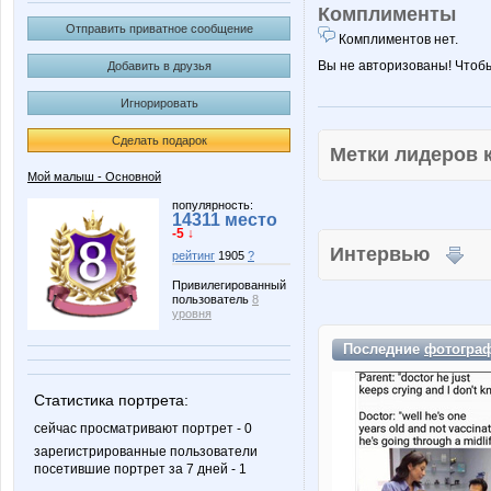
Комплименты
Отправить приватное сообщение
Комплиментов нет.
Вы не авторизованы! Чтоб
Добавить в друзья
Игнорировать
Сделать подарок
Метки лидеров
Мой малыш - Основной
популярность:
14311 место
-5 ↓
Интервью
рейтинг
1905
?
Привилегированный
пользователь
8
уровня
Последние
фотогра
Статистика портрета:
сейчас просматривают портрет - 0
зарегистрированные пользователи
посетившие портрет за 7 дней - 1